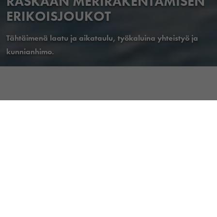
RASKAAN MERIRAKENTAMISEN
ERIKOISJOUKOT
Tähtäimenä laatu ja aikataulu, työkaluina yhteistyö ja
kunnianhimo.
Merirakentamisen palvelut