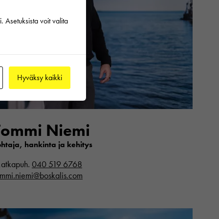
 Asetuksista voit valita
Hyväksy kaikki
Tommi Niemi
ohtaja, hankinta ja kehitys
atkapuh.
040 519 6768
ommi.niemi@boskalis.com