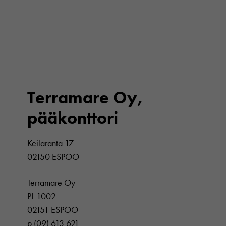
Terramare Oy,
pääkonttori
Keilaranta 17
02150 ESPOO
Terramare Oy
PL 1002
02151 ESPOO
p (09) 613 621