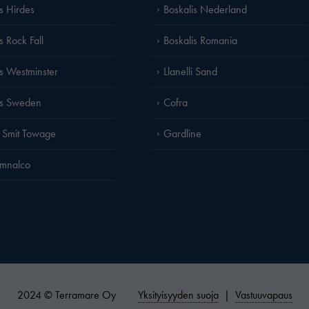
is Hirdes
Boskalis Nederland
s Rock Fall
Boskalis Romania
is Westminster
Llanelli Sand
is Sweden
Cofra
 Smit Towage
Gardline
amnalco
2024 © Terramare Oy
Yksityisyyden suoja
|
Vastuuvapaus