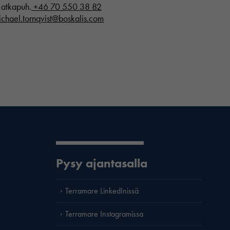
atkapuh.
+46 70 550 38 82
ichael.tornqvist@boskalis.com
Pysy ajantasalla
Terramare LinkedInissä
Terramare Instagramissa