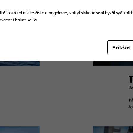
li tässä ei mielestäsi ole ongelmaa, voit yksinkertaisesti hyväksyä kaikki.
västeet haluat sallia.
Asetukset
J
M
t