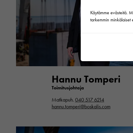
Käytämme evästeitä. Mikä
tarkemmin minkälaiset e
Hannu Tomperi
Toimitusjohtaja
Matkapuh.
040 517 6214
hannu.tomperi@boskalis.com