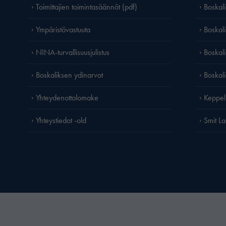
Toimittajien toimintasäännöt (pdf)
Boskal
Ympäristövastuuta
Boskali
NINA-turvallisuusjulistus
Boskal
Boskaliksen ydinarvot
Boskal
Yhteydenottolomake
Keppel
Yhteystiedot -old
Smit L