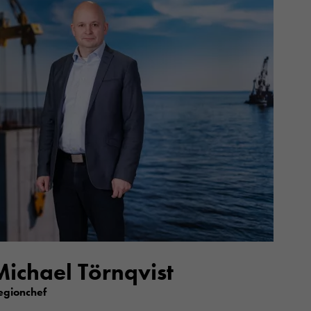
Michael Törnqvist
egionchef