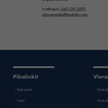
Matkapuh.
040 519 5893
juha.seppala@boskalis.com
Pikalinkit
Viera
Rekrytointi
Boskali
Laatu
Boskali