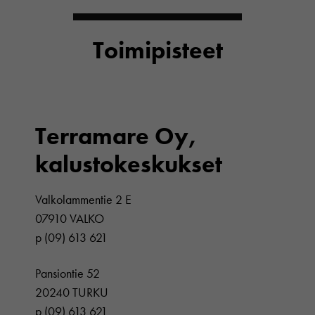
Toimipisteet
Terramare Oy,
kalustokeskukset
Valkolammentie 2 E
07910 VALKO
p (09) 613 621
Pansiontie 52
20240 TURKU
p (09) 613 621