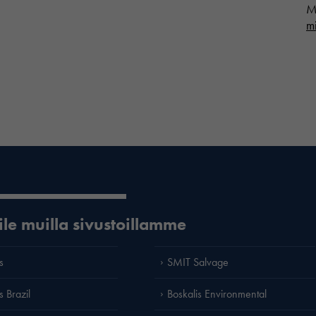
M
m
ile muilla sivustoillamme
s
SMIT Salvage
s Brazil
Boskalis Environmental