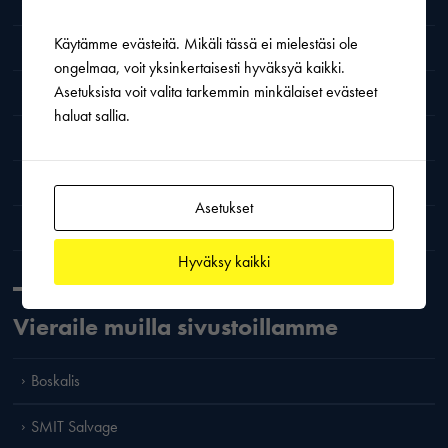
Toimittajien toimintasäännöt (pdf)
Käytämme evästeitä. Mikäli tässä ei mielestäsi ole
Ympäristövastuuta
ongelmaa, voit yksinkertaisesti hyväksyä kaikki.
Asetuksista voit valita tarkemmin minkälaiset evästeet
NINA-turvallisuusjulistus
haluat sallia.
Boskaliksen ydinarvot
Yhteydenottolomake
Asetukset
Yhteystiedot -old
Hyväksy kaikki
Vieraile muilla sivustoillamme
Boskalis
SMIT Salvage