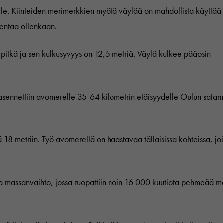
le. Kiinteiden merimerkkien myötä väylää on mahdollista käyttää
sentaa ollenkaan.
pitkä ja sen kulkusyvyys on 12,5 metriä. Väylä kulkee pääosin
 asennettiin avomerelle 35-64 kilometrin etäisyydelle Oulun satam
18 metriin. Työ avomerellä on haastavaa tällaisissa kohteissa, jo
ta massanvaihto, jossa ruopattiin noin 16 000 kuutiota pehmeää m