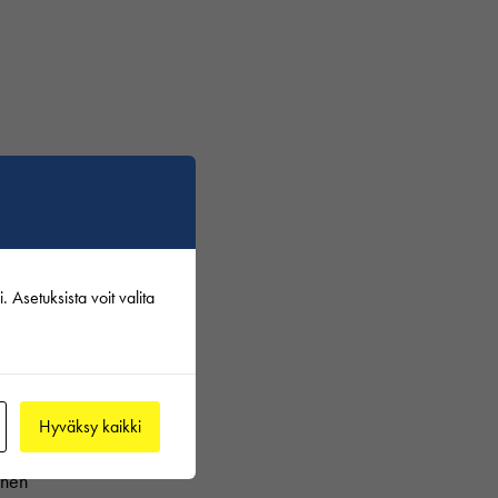
si.
ka
 Asetuksista voit valita
sturin
Hyväksy kaikki
inen