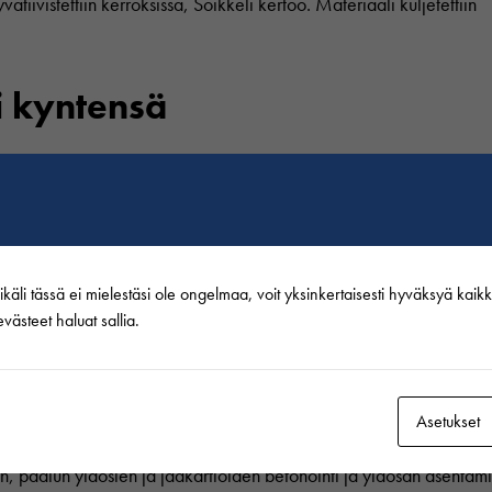
ätiivistettiin kerroksissa, Soikkeli kertoo. Materiaali kuljetettiin
i kyntensä
ysräjäytyksiä lohkareiden rikkomiseksi ja perusmaan pehmittämisek
ehmitti merenpohjan moreenia, kuvailee Soikkeli.
-207 tonnia. Paalutukset tehtiin uivalla nosturilla Taklift 4:llä, jo
li tässä ei mielestäsi ole ongelmaa, voit yksinkertaisesti hyväksyä kaikki.
västeet haluat sallia.
netelmän, joka mahdollisti ison paalun asentamisen vain yhden no
in hiekalla ja tehtiin loput asennustyöt.
Asetukset
n, paalun yläosien ja jääkartioiden betonointi ja yläosan asentam