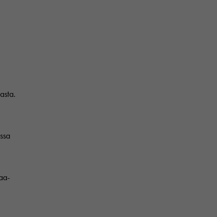
asta.
issa
aa-