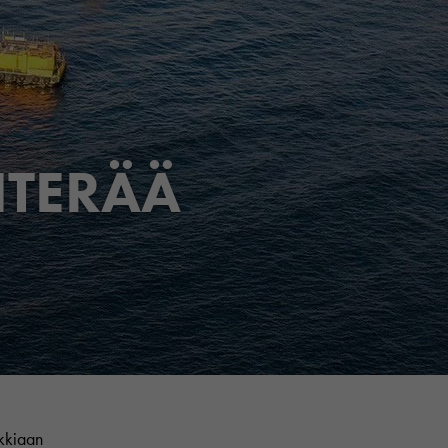
ITERÄÄ
Jaa sivu
Jaa Facebookissa
Jaa Twitterissä
Jaa LinkedInissä
Jaa WhatsAppissa
ikkiaan