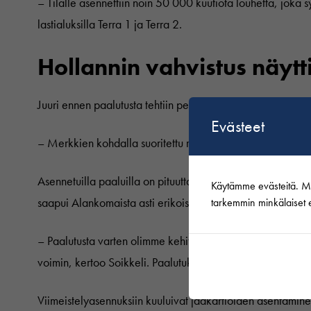
– Tilalle asennettiin noin 50 000 kuutiota louhetta, joka syv
lastialuksilla Terra 1 ja Terra 2.
Hollannin vahvistus näytt
Juuri ennen paalutusta tehtiin pehmitysporausta ja pehmit
Evästeet
– Merkkien kohdalla suoritettu räjäytys rikkoi kivet ja p
Asennetuilla paaluilla on pituutta 28-41 metriä ja painoa 91
Käytämme evästeitä. Mikä
saapui Alankomaista asti erikoiskeikalle.
tarkemmin minkälaiset e
– Paalutusta varten olimme kehittäneet uudenlaisen työme
voimin, kertoo Soikkeli. Paalutuksen jälkeen paalut täytetti
Viimeistelyasennuksiin kuuluivat jääkartioiden asentamine