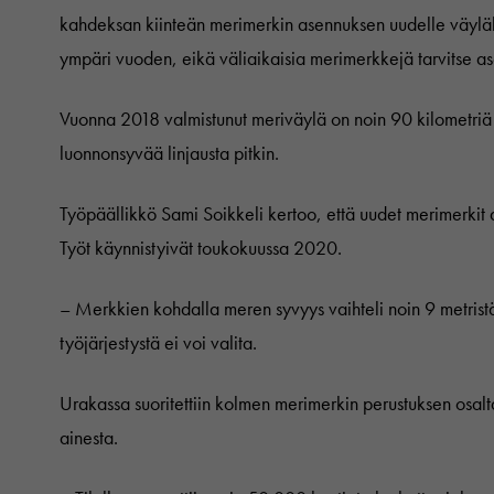
kahdeksan kiinteän merimerkin asennuksen uudelle väyläl
ympäri vuoden, eikä väliaikaisia merimerkkejä tarvitse a
Vuonna 2018 valmistunut meriväylä on noin 90 kilometriä 
luonnonsyvää linjausta pitkin.
Työpäällikkö Sami Soikkeli kertoo, että uudet merimerkit
Työt käynnistyivät toukokuussa 2020.
– Merkkien kohdalla meren syvyys vaihteli noin 9 metristä 
työjärjestystä ei voi valita.
Urakassa suoritettiin kolmen merimerkin perustuksen osal
ainesta.