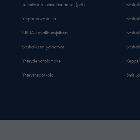
Toimittajien toimintasäännöt (pdf)
Boskal
Ympäristövastuuta
Boskali
NINA-turvallisuusjulistus
Boskal
Boskaliksen ydinarvot
Boskal
Yhteydenottolomake
Keppel
Yhteystiedot -old
Smit L