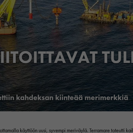
IITOITTAVAT TUL
ettiin kahdeksan kiinteää merimerkkiä
 ottamalla käyttöön uusi, syvempi meriväylä. Terramare toteutti ka