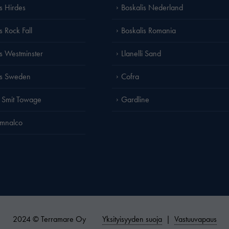
is Hirdes
Boskalis Nederland
s Rock Fall
Boskalis Romania
is Westminster
Llanelli Sand
is Sweden
Cofra
 Smit Towage
Gardline
amnalco
2024 © Terramare Oy
Yksityisyyden suoja
|
Vastuuvapaus